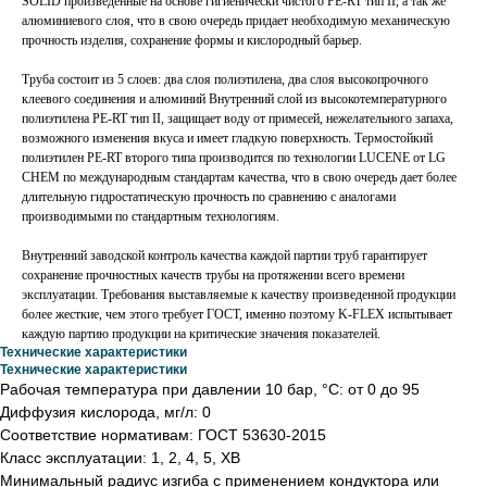
SOLID произведенные на основе гигиенически чистого PE-RT тип II, а так же
алюминиевого слоя, что в свою очередь придает необходимую механическую
прочность изделия, сохранение формы и кислородный барьер.
Труба состоит из 5 слоев: два слоя полиэтилена, два слоя высокопрочного
клеевого соединения и алюминий Внутренний слой из высокотемпературного
полиэтилена PE-RT тип II, защищает воду от примесей, нежелательного запаха,
возможного изменения вкуса и имеет гладкую поверхность. Термостойкий
полиэтилен PE-RT второго типа производится по технологии LUCENE от LG
CHEM по международным стандартам качества, что в свою очередь дает более
длительную гидростатическую прочность по сравнению с аналогами
производимыми по стандартным технологиям.
Внутренний заводской контроль качества каждой партии труб гарантирует
сохранение прочностных качеств трубы на протяжении всего времени
эксплуатации. Требования выставляемые к качеству произведенной продукции
более жесткие, чем этого требует ГОСТ, именно поэтому K-FLEX испытывает
каждую партию продукции на критические значения показателей.
Технические характеристики
Технические характеристики
Рабочая температура при давлении 10 бар, °С: от 0 до 95
Диффузия кислорода, мг/л: 0
Соответствие нормативам: ГОСТ 53630-2015
Класс эксплуатации: 1, 2, 4, 5, ХВ
Минимальный радиус изгиба с применением кондуктора или