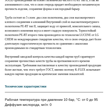
SOLID произведенные на основе гигиенически чистого PE-RT тип II, а так же
алюминиевого слоя, что в свою очередь придает необходимую механическую
прочность изделия, сохранение формы и кислородный барьер.
Труба состоит из 5 слоев: два слоя полиэтилена, два слоя высокопрочного
клеевого соединения и алюминий Внутренний слой из высокотемпературного
полиэтилена PE-RT тип II, защищает воду от примесей, нежелательного запаха,
возможного изменения вкуса и имеет гладкую поверхность. Термостойкий
полиэтилен PE-RT второго типа производится по технологии LUCENE от LG
CHEM по международным стандартам качества, что в свою очередь дает более
длительную гидростатическую прочность по сравнению с аналогами
производимыми по стандартным технологиям.
Внутренний заводской контроль качества каждой партии труб гарантирует
сохранение прочностных качеств трубы на протяжении всего времени
эксплуатации. Требования выставляемые к качеству произведенной продукции
более жесткие, чем этого требует ГОСТ, именно поэтому K-FLEX испытывает
каждую партию продукции на критические значения показателей.
Технические характеристики
Рабочая температура при давлении 10 бар, °С: от 0 до 95
Диффузия кислорода, мг/л: 0