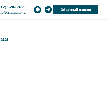
812) 628-88-79
Обратный звонок
nfo@arkadasnab.ru
0мм