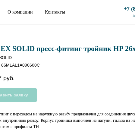
+7 (
О компании
Контакты
i
EX SOLID пресс-фитинг тройник HP 26
SOLID
:
86MLAL1A090600C
7
руб.
авить заявку
тинг с переходом на наружную резьбу предназначен для соединения дву
внутреннюю резьбу. Корпус тройника выполнен из латуни, гильза из н
нтом с профилем ТН.