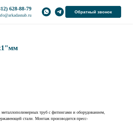
812) 628-88-79
Обратный звонок
nfo@arkadasnab.ru
х1"мм
х металлополимерных труб с фитингами и оборудованием,
ержавеющей стали. Монтаж производится пресс-