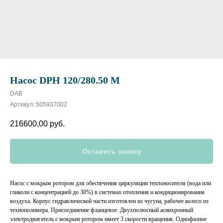
Насос DPH 120/280.50 M
DAB
Артикул:
505937002
216600,00
руб.
Оставить заявку
Насос с мокрым ротором для обеспечения циркуляции теплоносителя (вода или
гликоли с концентрацией до 30%) в системах отопления и кондиционирования
воздуха. Корпус гидравлической части изготовлен из чугуна, рабочее колесо из
технополимера. Присоединение фланцевое. Двухполюсный асинхронный
электродвигатель с мокрым ротором имеет 3 скорости вращения. Однофазное