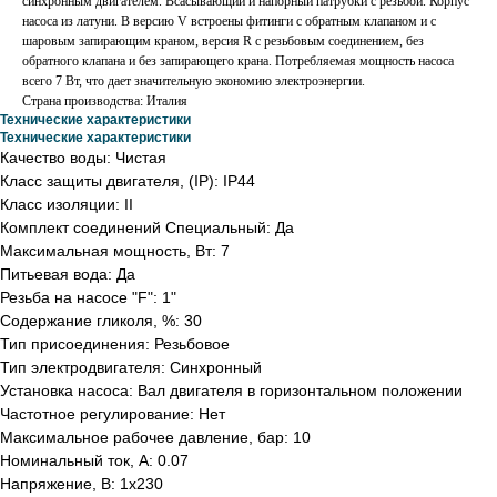
cинхронным двигателем. Всасывающий и напорный патрубки с резьбой. Корпус
насоса из латуни. В версию V встроены фитинги с обратным клапаном и с
шаровым запирающим краном, версия R с резьбовым соединением, без
обратного клапана и без запирающего крана. Потребляемая мощность насоса
всего 7 Вт, что дает значительную экономию электроэнергии.
Страна производствa: Италия
Технические характеристики
Технические характеристики
Качество воды: Чистая
Класс защиты двигателя, (IP): IP44
Класс изоляции: II
Комплект соединений Специальный: Да
Максимальная мощность, Вт: 7
Питьевая вода: Да
Резьба на насосе "F": 1"
Содержание гликоля, %: 30
Тип присоединения: Резьбовое
Тип электродвигателя: Синхронный
Установка насоса: Вал двигателя в горизонтальном положении
Частотное регулирование: Нет
Максимальное рабочее давление, бар: 10
Номинальный ток, А: 0.07
Напряжение, В: 1x230